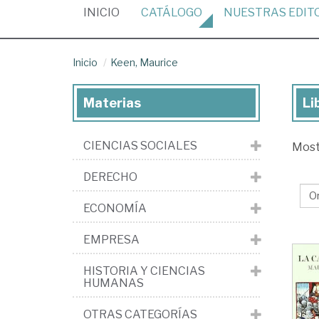
(CURRENT)
INICIO
CATÁLOGO
NUESTRAS
EDIT
Inicio
Keen, Maurice
Materias
Li
Lib
de
CIENCIAS SOCIALES
Mos
Ke
Ma
DERECHO
ECONOMÍA
EMPRESA
HISTORIA Y CIENCIAS
HUMANAS
OTRAS CATEGORÍAS