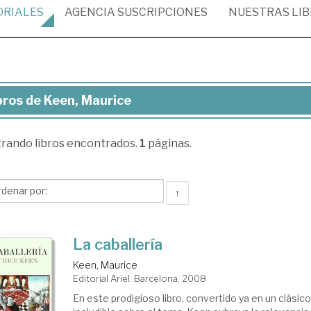
ORIALES
AGENCIA
SUSCRIPCIONES
NUESTRAS
LI
bros de Keen, Maurice
ros
trando
libros encontrados.
1
páginas.
en,
urice
↑
La caballería
Keen, Maurice
Editorial Ariel. Barcelona, 2008
En este prodigioso libro, convertido ya en un clásic