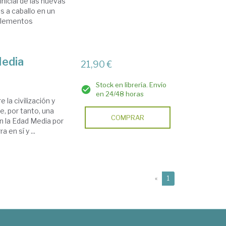
inicial de las nuevas
s a caballo en un
 elementos
Media
21,90 €
Stock en librería. Envío
en 24/48 horas
 la civilización y
e, por tanto, una
COMPRAR
en la Edad Media por
en sí y ...
(current)
«
1