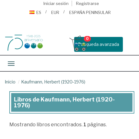
Iniciar sesión
Registrarse
ES
EUR
ESPAÑA PENINSULAR
0
Busqueda avanzada
Toggle navigation
Inicio
Kaufmann, Herbert (1920-1976)
Libros de Kaufmann, Herbert (1920-
Libros
1976)
de
Kaufmann,
Mostrando
libros encontrados.
1
páginas.
Herbert