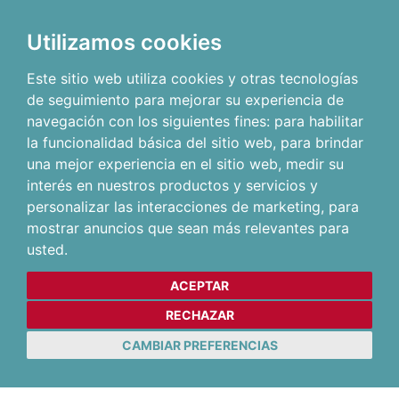
Utilizamos cookies
Este sitio web utiliza cookies y otras tecnologías
de seguimiento para mejorar su experiencia de
navegación con los siguientes fines:
para habilitar
la funcionalidad básica del sitio web
,
para brindar
una mejor experiencia en el sitio web
,
medir su
interés en nuestros productos y servicios y
personalizar las interacciones de marketing
,
para
mostrar anuncios que sean más relevantes para
usted
.
ACEPTAR
RECHAZAR
CAMBIAR PREFERENCIAS