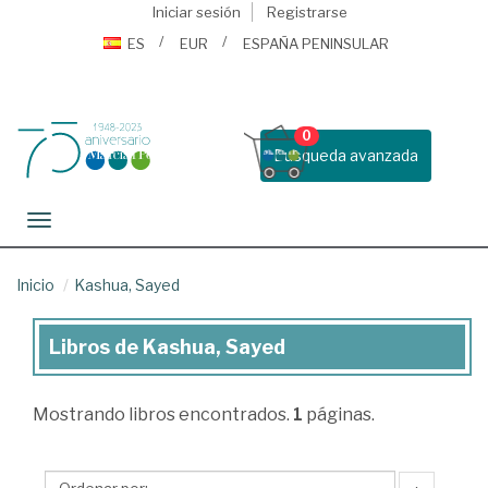
Iniciar sesión
Registrarse
ES
EUR
ESPAÑA PENINSULAR
0
Busqueda avanzada
Toggle navigation
Inicio
Kashua, Sayed
Libros de Kashua, Sayed
Libros
de
Mostrando
libros encontrados.
1
páginas.
Kashua,
Sayed