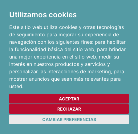
Utilizamos cookies
Este sitio web utiliza cookies y otras tecnologías
de seguimiento para mejorar su experiencia de
navegación con los siguientes fines:
para habilitar
la funcionalidad básica del sitio web
,
para brindar
una mejor experiencia en el sitio web
,
medir su
interés en nuestros productos y servicios y
personalizar las interacciones de marketing
,
para
mostrar anuncios que sean más relevantes para
usted
.
ACEPTAR
RECHAZAR
CAMBIAR PREFERENCIAS