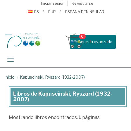
Iniciar sesión
Registrarse
ES
EUR
ESPAÑA PENINSULAR
0
Busqueda avanzada
Toggle navigation
Inicio
Kapuscinski, Ryszard (1932-2007)
Libros de Kapuscinski, Ryszard (1932-
Libros
2007)
de
Kapuscinski,
Mostrando
libros encontrados.
1
páginas.
Ryszard