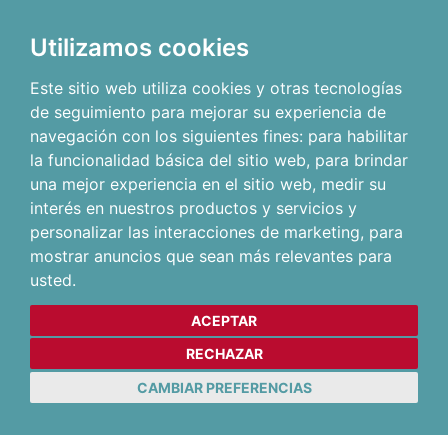
Utilizamos cookies
Este sitio web utiliza cookies y otras tecnologías
de seguimiento para mejorar su experiencia de
navegación con los siguientes fines:
para habilitar
la funcionalidad básica del sitio web
,
para brindar
una mejor experiencia en el sitio web
,
medir su
interés en nuestros productos y servicios y
personalizar las interacciones de marketing
,
para
mostrar anuncios que sean más relevantes para
usted
.
ACEPTAR
RECHAZAR
CAMBIAR PREFERENCIAS