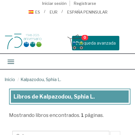
Iniciar sesión
Registrarse
ES
EUR
ESPAÑA PENINSULAR
0
Busqueda avanzada
Toggle navigation
Inicio
Kalpazodou, Sphia L.
Libros de Kalpazodou, Sphia L.
Libros
de
Mostrando
libros encontrados.
1
páginas.
Kalpazodou,
Sphia