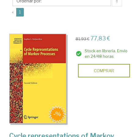
L.
↑
(current)
«
1
77,83 €
81,93 €
Stock en librería. Envío
en 24/48 horas
COMPRAR
Cycle representations of Markov