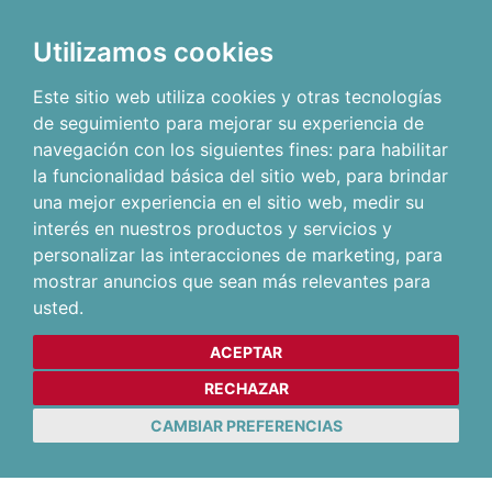
Utilizamos cookies
Este sitio web utiliza cookies y otras tecnologías
de seguimiento para mejorar su experiencia de
navegación con los siguientes fines:
para habilitar
la funcionalidad básica del sitio web
,
para brindar
una mejor experiencia en el sitio web
,
medir su
interés en nuestros productos y servicios y
personalizar las interacciones de marketing
,
para
mostrar anuncios que sean más relevantes para
usted
.
ACEPTAR
RECHAZAR
CAMBIAR PREFERENCIAS