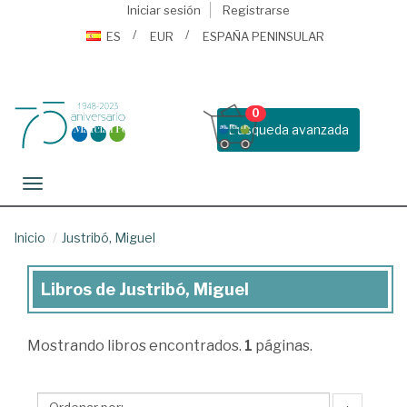
Iniciar sesión
Registrarse
ES
EUR
ESPAÑA PENINSULAR
0
Busqueda avanzada
Toggle navigation
Inicio
Justribó, Miguel
Libros de Justribó, Miguel
Libros
de
Mostrando
libros encontrados.
1
páginas.
Justribó,
Miguel