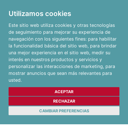
Utilizamos cookies
Este sitio web utiliza cookies y otras tecnologías
de seguimiento para mejorar su experiencia de
navegación con los siguientes fines:
para habilitar
la funcionalidad básica del sitio web
,
para brindar
una mejor experiencia en el sitio web
,
medir su
interés en nuestros productos y servicios y
personalizar las interacciones de marketing
,
para
mostrar anuncios que sean más relevantes para
usted
.
ACEPTAR
RECHAZAR
CAMBIAR PREFERENCIAS