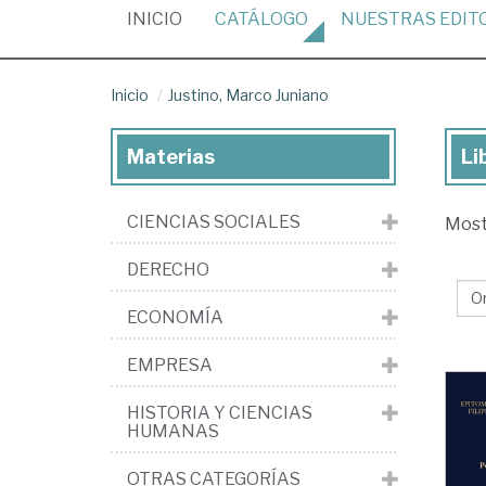
(CURRENT)
INICIO
CATÁLOGO
NUESTRAS
EDIT
Inicio
Justino, Marco Juniano
Materias
Li
Lib
de
CIENCIAS SOCIALES
Mos
Jus
Ma
DERECHO
Jun
ECONOMÍA
EMPRESA
HISTORIA Y CIENCIAS
HUMANAS
OTRAS CATEGORÍAS