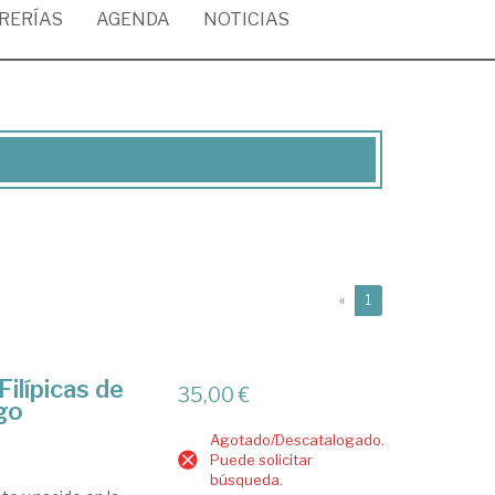
BRERÍAS
AGENDA
NOTICIAS
(current)
«
1
Filípicas de
35,00 €
go
Agotado/Descatalogado.
Puede solicitar
búsqueda.