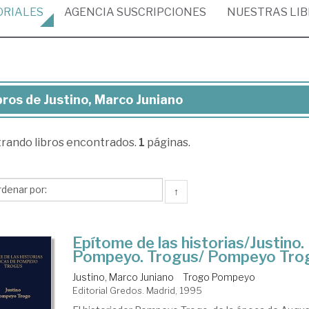
ORIALES
AGENCIA
SUSCRIPCIONES
NUESTRAS
LI
bros de Justino, Marco Juniano
ros
trando
libros encontrados.
1
páginas.
tino,
rco
iano
↑
Epítome de las historias/Justino. 
Pompeyo. Trogus/ Pompeyo Tro
Justino, Marco Juniano
Trogo Pompeyo
Editorial Gredos. Madrid, 1995