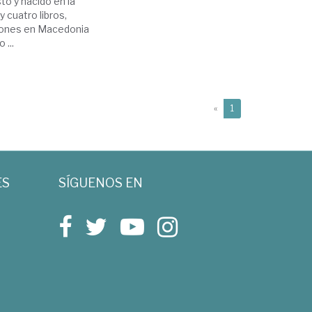
to y nacido en la
 cuatro libros,
uciones en Macedonia
 ...
(current)
«
1
ES
SÍGUENOS EN