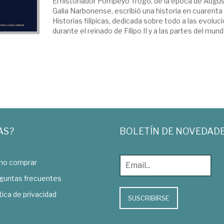
El historiador Pompeyo Trogo, de la época de Augus
Galia Narbonense, escribió una historia en cuarenta y
Historias filípicas, dedicada sobre todo a las evol
durante el reinado de Filipo II y a las partes del mundo
AS?
BOLETÍN DE NOVEDAD
o comprar
guntas frecuentes
tica de privacidad
SUSCRIBIRSE