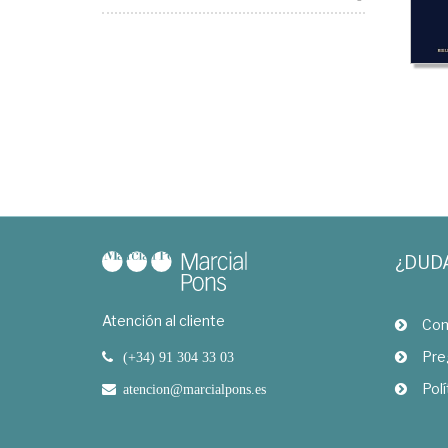
¿DUD
Atención al cliente
Com
Pre
(+34) 91 304 33 03
Polí
atencion@marcialpons.es