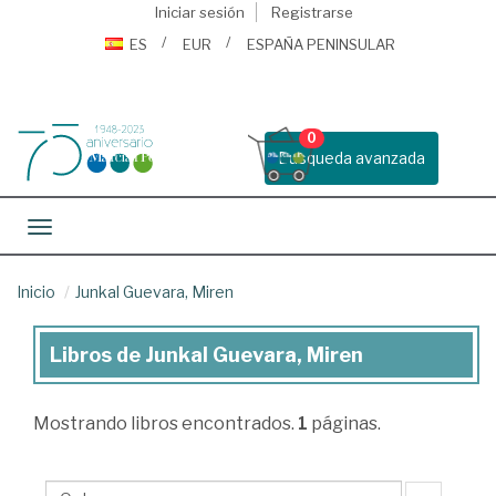
Iniciar sesión
Registrarse
ES
EUR
ESPAÑA PENINSULAR
0
Busqueda avanzada
Toggle navigation
Inicio
Junkal Guevara, Miren
Libros de Junkal Guevara, Miren
Libros
de
Mostrando
libros encontrados.
1
páginas.
Junkal
Guevara,