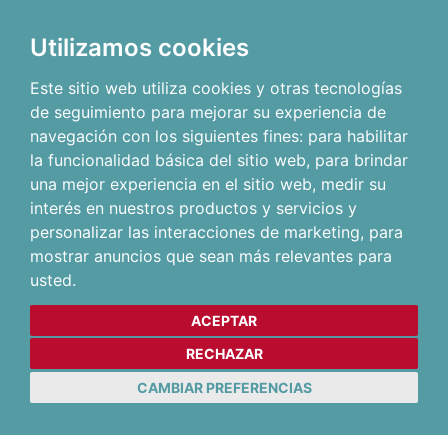
Utilizamos cookies
Este sitio web utiliza cookies y otras tecnologías
de seguimiento para mejorar su experiencia de
navegación con los siguientes fines:
para habilitar
la funcionalidad básica del sitio web
,
para brindar
una mejor experiencia en el sitio web
,
medir su
interés en nuestros productos y servicios y
personalizar las interacciones de marketing
,
para
mostrar anuncios que sean más relevantes para
usted
.
ACEPTAR
RECHAZAR
CAMBIAR PREFERENCIAS