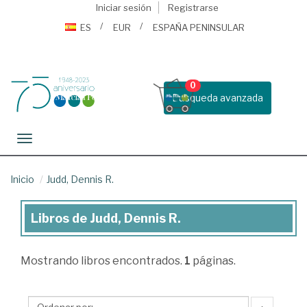
Iniciar sesión
Registrarse
ES
EUR
ESPAÑA PENINSULAR
0
Busqueda avanzada
Toggle navigation
Inicio
Judd, Dennis R.
Libros de Judd, Dennis R.
Libros
de
Mostrando
libros encontrados.
1
páginas.
Judd,
Dennis