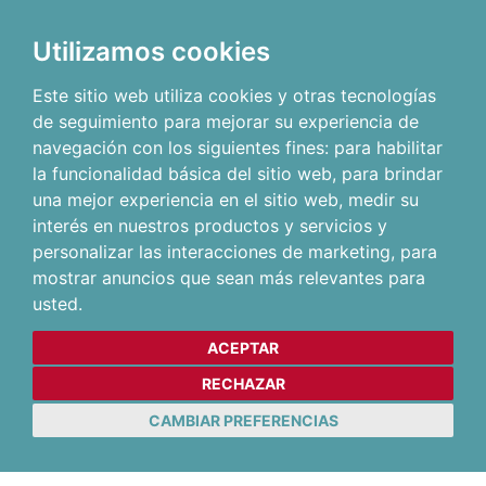
Utilizamos cookies
Este sitio web utiliza cookies y otras tecnologías
de seguimiento para mejorar su experiencia de
navegación con los siguientes fines:
para habilitar
la funcionalidad básica del sitio web
,
para brindar
una mejor experiencia en el sitio web
,
medir su
interés en nuestros productos y servicios y
personalizar las interacciones de marketing
,
para
mostrar anuncios que sean más relevantes para
usted
.
ACEPTAR
RECHAZAR
CAMBIAR PREFERENCIAS