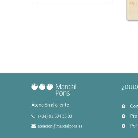
¿DUD
Atención al cliente
Com
Pre
(+34) 91 304 33 03
Polí
atencion@marcialpons.es