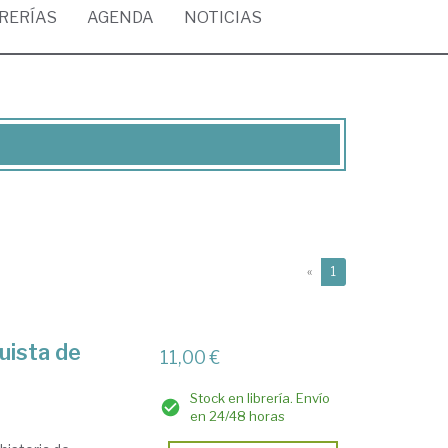
BRERÍAS
AGENDA
NOTICIAS
(current)
«
1
uista de
11,00 €
Stock en librería. Envío
en 24/48 horas