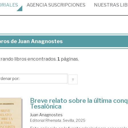
ORIALES
AGENCIA
SUSCRIPCIONES
NUESTRAS
LI
bros de Juan Anagnostes
ros
trando
libros encontrados.
1
páginas.
an
agnostes
↑
Breve relato sobre la última conq
Tesalónica
Juan Anagnostes
Editorial Rhemata. Sevilla, 2025