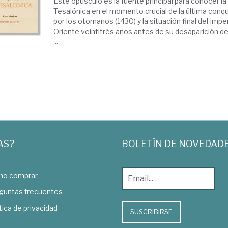
Este opúsculo es la fuente principal para conocer la 
Tesalónica en el momento crucial de la última conqu
por los otomanos (1430) y la situación final del Im
Oriente veintitrés años antes de su desaparición de
...
AS?
BOLETÍN DE NOVEDAD
o comprar
guntas frecuentes
tica de privacidad
SUSCRIBIRSE