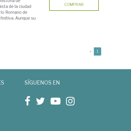
historia de
COMPRAR
ista de la ciudad
perio Romano de
finitiva. Aunque su
(current)
«
1
ES
SÍGUENOS EN