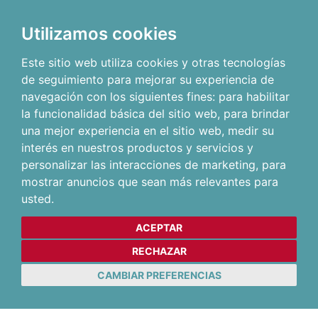
Utilizamos cookies
Este sitio web utiliza cookies y otras tecnologías
de seguimiento para mejorar su experiencia de
navegación con los siguientes fines:
para habilitar
la funcionalidad básica del sitio web
,
para brindar
una mejor experiencia en el sitio web
,
medir su
interés en nuestros productos y servicios y
personalizar las interacciones de marketing
,
para
mostrar anuncios que sean más relevantes para
usted
.
ACEPTAR
RECHAZAR
CAMBIAR PREFERENCIAS