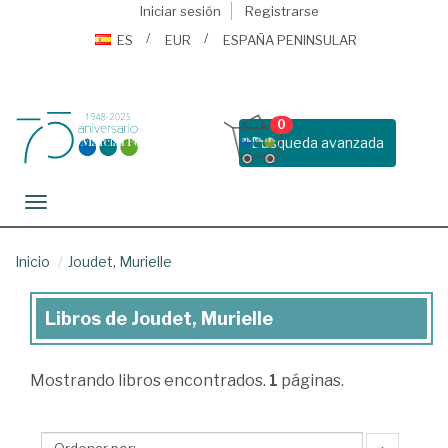
Iniciar sesión
Registrarse
ES
EUR
ESPAÑA PENINSULAR
0
Busqueda avanzada
Toggle navigation
Inicio
Joudet, Murielle
Libros de Joudet, Murielle
Libros
de
Mostrando
libros encontrados.
1
páginas.
Joudet,
Murielle