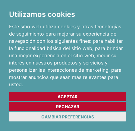
Utilizamos cookies
Este sitio web utiliza cookies y otras tecnologías
de seguimiento para mejorar su experiencia de
navegación con los siguientes fines:
para habilitar
la funcionalidad básica del sitio web
,
para brindar
una mejor experiencia en el sitio web
,
medir su
interés en nuestros productos y servicios y
personalizar las interacciones de marketing
,
para
mostrar anuncios que sean más relevantes para
usted
.
ACEPTAR
RECHAZAR
CAMBIAR PREFERENCIAS