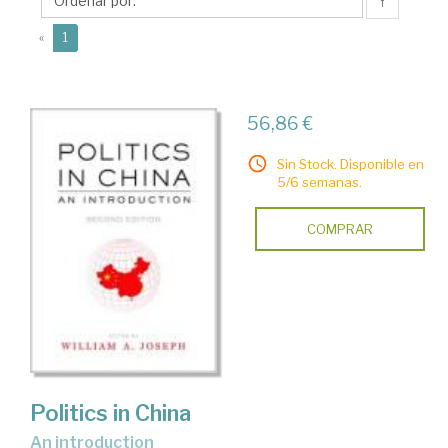
↑
(current)
«
1
56,86 €
Sin Stock. Disponible en
5/6 semanas.
COMPRAR
Politics in China
an introduction