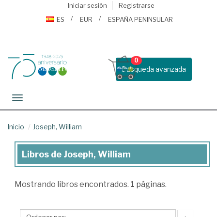
Iniciar sesión
Registrarse
ES
EUR
ESPAÑA PENINSULAR
0
Busqueda avanzada
Toggle navigation
Inicio
Joseph, William
Libros de Joseph, William
Libros
de
Mostrando
libros encontrados.
1
páginas.
Joseph,
William