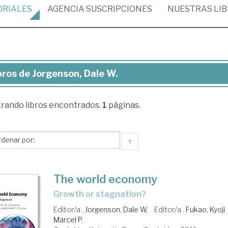
ORIALES
AGENCIA
SUSCRIPCIONES
NUESTRAS
LI
bros de Jorgenson, Dale W.
ros
trando
libros encontrados.
1
páginas.
genson,
le
↑
The world economy
growth or stagnation?
Editor/a .
Jorgenson, Dale W.
Editor/a .
Fukao, Kyoji
Marcel P.