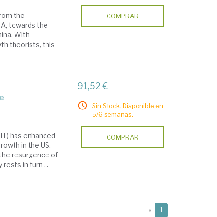
from the
COMPRAR
SA, towards the
hina. With
th theorists, this
91,52 €
ge
Sin Stock. Disponible en
5/6 semanas.
 (IT) has enhanced
COMPRAR
rowth in the US.
 the resurgence of
sts in turn ...
(current)
«
1