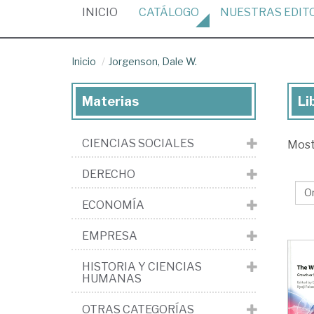
(CURRENT)
INICIO
CATÁLOGO
NUESTRAS
EDIT
Inicio
Jorgenson, Dale W.
Materias
Li
Lib
de
CIENCIAS SOCIALES
Mos
Jor
Da
DERECHO
W.
ECONOMÍA
EMPRESA
HISTORIA Y CIENCIAS
HUMANAS
OTRAS CATEGORÍAS