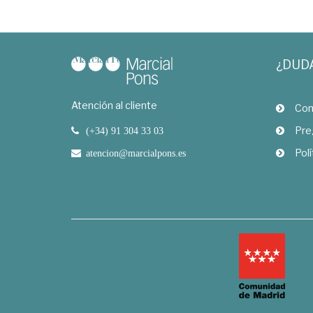
¿DUD
Atención al cliente
Com
Pre
(+34) 91 304 33 03
Polí
atencion@marcialpons.es