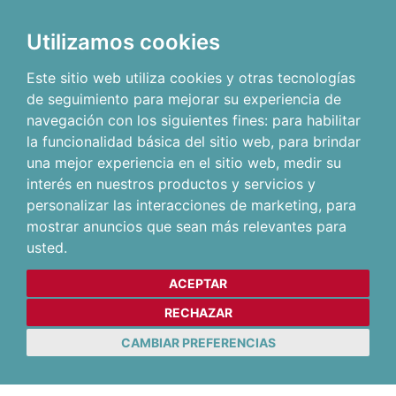
Utilizamos cookies
Este sitio web utiliza cookies y otras tecnologías
de seguimiento para mejorar su experiencia de
navegación con los siguientes fines:
para habilitar
la funcionalidad básica del sitio web
,
para brindar
una mejor experiencia en el sitio web
,
medir su
interés en nuestros productos y servicios y
personalizar las interacciones de marketing
,
para
mostrar anuncios que sean más relevantes para
usted
.
ACEPTAR
RECHAZAR
CAMBIAR PREFERENCIAS