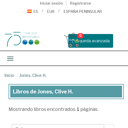
Iniciar sesión
Registrarse
ES
EUR
ESPAÑA PENINSULAR
0
Busqueda avanzada
Toggle navigation
Inicio
Jones, Clive H.
Libros de Jones, Clive H.
Libros
de
Mostrando
libros encontrados.
1
páginas.
Jones,
Clive