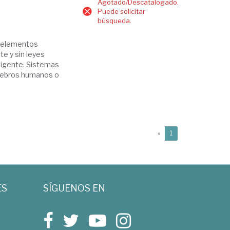
Agotado/Descatalogado.
Puede solicitar
búsqueda.
e elementos
e y sin leyes
eligente. Sistemas
erebros humanos o
(current)
«
1
ES
SÍGUENOS EN