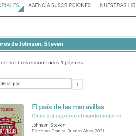
ORIALES
AGENCIA
SUSCRIPCIONES
NUESTRAS
LI
bros de Johnson, Steven
ros
trando
libros encontrados.
1
páginas.
nson,
even
↑
El país de las maravillas
Cómo el juego creó el mundo moderno
Johnson, Steven
Ediciones Granica. Buenos Aires, 2021