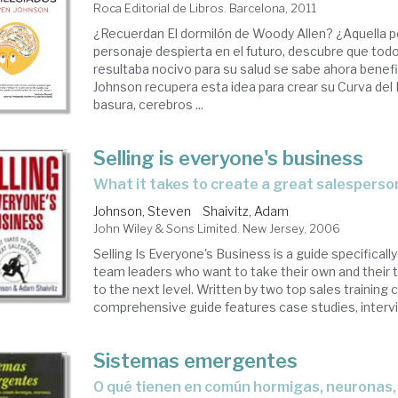
Roca Editorial de Libros. Barcelona, 2011
¿Recuerdan El dormilón de Woody Allen? ¿Aquella pe
personaje despierta en el futuro, descubre que tod
resultaba nocivo para su salud se sabe ahora bene
Johnson recupera esta idea para crear su Curva del
basura, cerebros ...
Selling is everyone's business
what it takes to create a great salesperso
Johnson, Steven
Shaivitz, Adam
John Wiley & Sons Limited. New Jersey, 2006
Selling Is Everyone's Business is a guide specificall
team leaders who want to take their own and their
to the next level. Written by two top sales training 
comprehensive guide features case studies, intervie
Sistemas emergentes
o qué tienen en común hormigas, neuronas, ciudades y