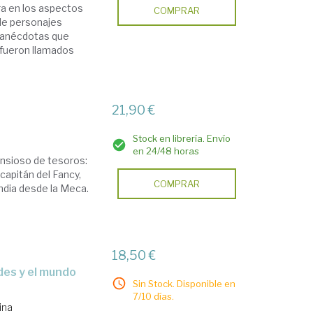
ra en los aspectos
COMPRAR
 de personajes
e anécdotas que
 fueron llamados
21,90 €
Stock en librería. Envío
en 24/48 horas
ansioso de tesoros:
capitán del Fancy,
COMPRAR
ndia desde la Meca.
18,50 €
Sin Stock. Disponible en
7/10 días.
ina