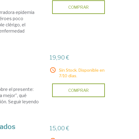
COMPRAR
erradora epidemia
héroes poco
e clérigo, el
a enfermedad
19,90 €
Sin Stock. Disponible en
7/10 días.
obre el presente:
COMPRAR
a mejor”, qué
ión. Seguir leyendo
iados
15,00 €