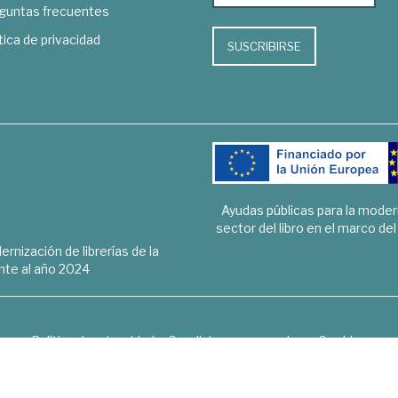
guntas frecuentes
tica de privacidad
SUSCRIBIRSE
Ayudas públicas para la mode
sector del libro en el marco de
rnización de librerías de la
te al año 2024
Política de privacidad
Condiciones generales
Cookies
6 © 1948 - 2018. Librería de Derecho, Economía, Empresa, Ciencias 
Hospedaje y desarrollo
OPTYMA