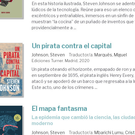
En esta historia ilustrada, Steven Johnson se adent
lúdicos de la tecnología. Reúne para eso un elenco
excéntricos y entrañables, inmersos en un sinfín d
muestran “la cocina” de un puñado de inventos que
providencialmente a ...
Un pirata contra el capital
Johnson, Steven
Traductor/a.
Marqués, Miguel
Ediciones Turner. Madrid, 2020
Un pirata oteando el horizonte, empapado de ron y 
en septiembre de 1695, el pirata inglés Henry Every, 
atacó y se apoderó de un barco que regresaba a la I
Este acto, uno de los crímenes ...
El mapa fantasma
la epidemia que cambió la ciencia, las ciudades y el mundo
moderno
Johnson, Steven
Traductor/a.
Mbarichi Lumu, Crist