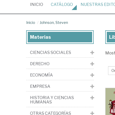
(CURRENT)
INICIO
CATÁLOGO
NUESTRAS
EDIT
Inicio
Johnson, Steven
Materias
Li
Lib
de
CIENCIAS SOCIALES
Mos
Joh
St
DERECHO
ECONOMÍA
EMPRESA
HISTORIA Y CIENCIAS
HUMANAS
OTRAS CATEGORÍAS