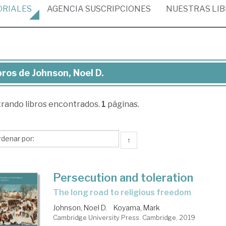
ORIALES
AGENCIA
SUSCRIPCIONES
NUESTRAS
LI
bros de Johnson, Noel D.
ros
trando
libros encontrados.
1
páginas.
nson,
el
↑
Persecution and toleration
the long road to religious freedom
Johnson, Noel D.
Koyama, Mark
Cambridge University Press. Cambridge, 2019