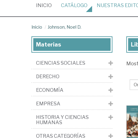
(CURRENT)
INICIO
CATÁLOGO
NUESTRAS
EDIT
Inicio
Johnson, Noel D.
Materias
Li
Lib
de
CIENCIAS SOCIALES
Mos
Joh
No
DERECHO
D.
ECONOMÍA
EMPRESA
HISTORIA Y CIENCIAS
HUMANAS
OTRAS CATEGORÍAS