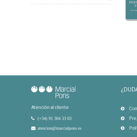
¿DUD
Atención al cliente
Com
Pre
(+34) 91 304 33 03
Polí
atencion@marcialpons.es