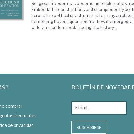
Religious freedom has become an emblematic value
Embedded in constitutions and championed by politi
across the political spectrum, it is to many an absol
something beyond question. Yet how it emerged, a
widely misunderstood. Tracing the history ...
AS?
BOLETÍN DE NOVEDAD
o comprar
guntas frecuentes
tica de privacidad
SUSCRIBIRSE