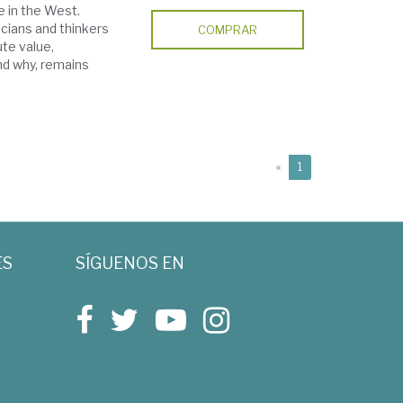
 in the West.
cians and thinkers
COMPRAR
ute value,
nd why, remains
(current)
«
1
ES
SÍGUENOS EN