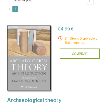
↑
(current)
«
1
64,59 €
Sin Stock. Disponible en
5/6 semanas.
COMPRAR
Archaeological theory