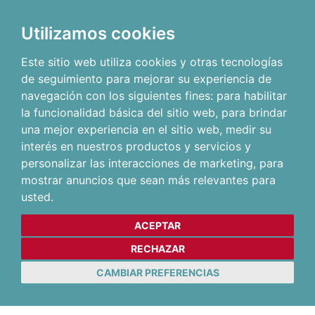
Utilizamos cookies
Este sitio web utiliza cookies y otras tecnologías
de seguimiento para mejorar su experiencia de
navegación con los siguientes fines:
para habilitar
la funcionalidad básica del sitio web
,
para brindar
una mejor experiencia en el sitio web
,
medir su
interés en nuestros productos y servicios y
personalizar las interacciones de marketing
,
para
mostrar anuncios que sean más relevantes para
usted
.
ACEPTAR
RECHAZAR
CAMBIAR PREFERENCIAS