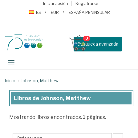
Iniciar sesión
Registrarse
ES
EUR
ESPAÑA PENINSULAR
0
Busqueda avanzada
Toggle navigation
Inicio
Johnson, Matthew
Libros de Johnson, Matthew
Libros
de
Mostrando
libros encontrados.
1
páginas.
Johnson,
Matthew