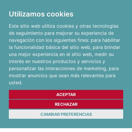
Utilizamos cookies
Este sitio web utiliza cookies y otras tecnologías
de seguimiento para mejorar su experiencia de
navegación con los siguientes fines:
para habilitar
la funcionalidad básica del sitio web
,
para brindar
una mejor experiencia en el sitio web
,
medir su
interés en nuestros productos y servicios y
personalizar las interacciones de marketing
,
para
mostrar anuncios que sean más relevantes para
usted
.
ACEPTAR
RECHAZAR
CAMBIAR PREFERENCIAS