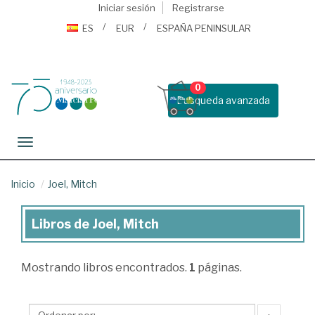
Iniciar sesión
Registrarse
ES
EUR
ESPAÑA PENINSULAR
0
Busqueda avanzada
Toggle navigation
Inicio
Joel, Mitch
Libros de Joel, Mitch
Libros
de
Mostrando
libros encontrados.
1
páginas.
Joel,
Mitch