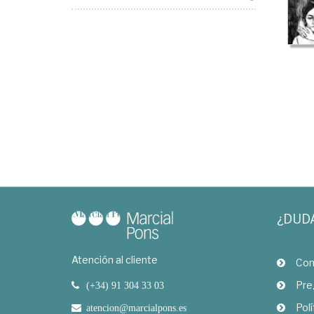
¿DUD
Atención al cliente
Com
Pre
(+34) 91 304 33 03
Polí
atencion@marcialpons.es