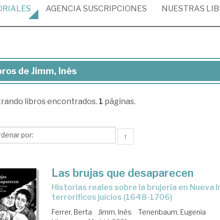
ORIALES
AGENCIA
SUSCRIPCIONES
NUESTRAS
LI
bros de Jimm, Inés
ros
trando
libros encontrados.
1
páginas.
mm,
s
↑
Las brujas que desaparecen
historias reales sobre la brujería en Nueva Inglaterra y sus
terroríficos juicios (1648-1706)
Ferrer, Berta
Jimm, Inés
Tenenbaum, Eugenia