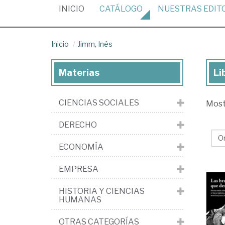
(CURRENT)
INICIO
CATÁLOGO
NUESTRAS
EDIT
Inicio
Jimm, Inés
Materias
Li
Lib
de
CIENCIAS SOCIALES
Mos
Ji
Iné
DERECHO
ECONOMÍA
EMPRESA
HISTORIA Y CIENCIAS
HUMANAS
OTRAS CATEGORÍAS