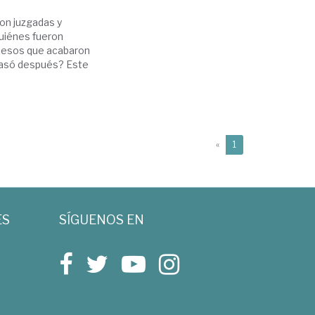
on juzgadas y
Quiénes fueron
cesos que acabaron
 pasó después? Este
(current)
«
1
ES
SÍGUENOS EN