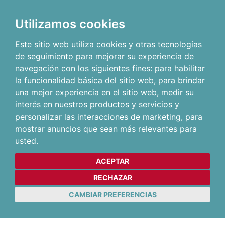
Utilizamos cookies
Este sitio web utiliza cookies y otras tecnologías
de seguimiento para mejorar su experiencia de
navegación con los siguientes fines:
para habilitar
la funcionalidad básica del sitio web
,
para brindar
una mejor experiencia en el sitio web
,
medir su
interés en nuestros productos y servicios y
personalizar las interacciones de marketing
,
para
mostrar anuncios que sean más relevantes para
usted
.
ACEPTAR
RECHAZAR
CAMBIAR PREFERENCIAS