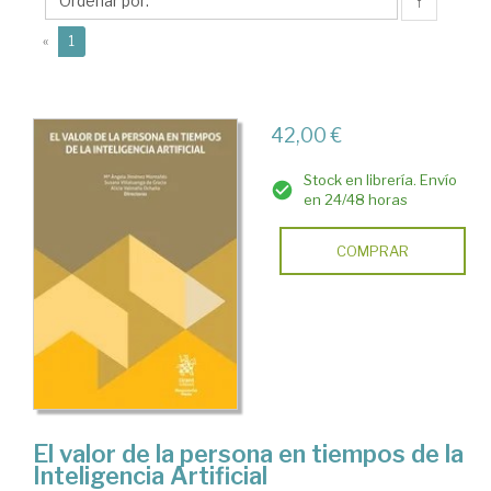
Mª
↑
Angela
(current)
«
1
42,00 €
Stock en librería. Envío
en 24/48 horas
COMPRAR
El valor de la persona en tiempos de la
Inteligencia Artificial