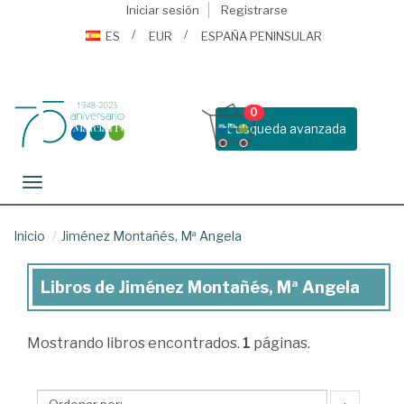
Iniciar sesión
Registrarse
ES
EUR
ESPAÑA PENINSULAR
0
Busqueda avanzada
Toggle navigation
Inicio
Jiménez Montañés, Mª Angela
Libros de Jiménez Montañés, Mª Angela
Libros
de
Mostrando
libros encontrados.
1
páginas.
Jiménez
Montañés,