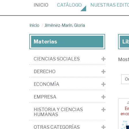
(CURRENT)
INICIO
CATÁLOGO
NUESTRAS
EDIT
Inicio
Jiménez-Marín, Gloria
Materias
Li
Lib
de
CIENCIAS SOCIALES
Mos
Ji
Mar
DERECHO
Glo
ECONOMÍA
EMPRESA
HISTORIA Y CIENCIAS
HUMANAS
OTRAS CATEGORÍAS