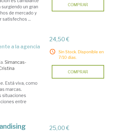
mación es cambiante
COMPRAR
á surgiendo un gran
chos de mercado y
satisfechos ...
24,50 €
Sin Stock. Disponible en
7/10 días.
/a.
Simancas-
ristina
COMPRAR
te. Está viva, como
las marcas.
 situaciones
laciones entre
andising
25,00 €