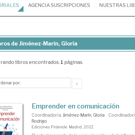
ORIALES
AGENCIA
SUSCRIPCIONES
NUESTRAS
LI
bros de Jiménez-Marín, Gloria
ros
trando
libros encontrados.
1
páginas.
ménez-
ín,
ria
↑
Emprender en comunicación
Coordinador/a.
Jiménez-Marín, Gloria
Coordinador
Rodrigo
Ediciones Pirámide. Madrid, 2022