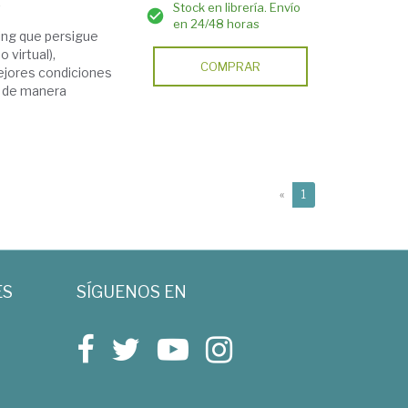
Stock en librería. Envío
7
en 24/48 horas
ing que persigue
 virtual),
COMPRAR
ejores condiciones
, de manera
(current)
«
1
ES
SÍGUENOS EN