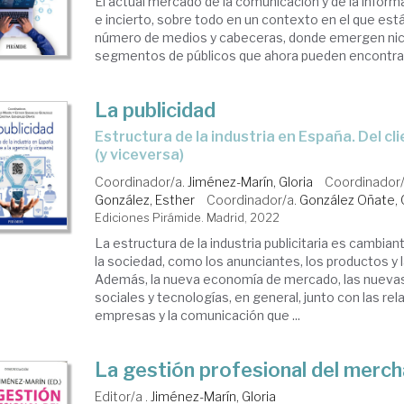
El actual mercado de la comunicación y de la infor
e incierto, sobre todo en un contexto en el que est
número de medios y cabeceras, donde emergen ni
segmentos de públicos que ahora pueden encontrar 
La publicidad
Estructura de la industria en España. Del cliente a la agencia
(y viceversa)
Coordinador/a.
Jiménez-Marín, Gloria
Coordinador
González, Esther
Coordinador/a.
González Oñate, C
Ediciones Pirámide. Madrid, 2022
La estructura de la industria publicitaria es cambian
la sociedad, como los anunciantes, los productos y 
Además, la nueva economía de mercado, las nuevas
sociales y tecnologías, en general, junto con las re
empresas y la comunicación que ...
La gestión profesional del merch
Editor/a .
Jiménez-Marín, Gloria