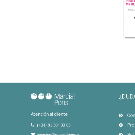
¿DUD
Atención al cliente
Com
Pre
(+34) 91 304 33 03
Polí
atencion@marcialpons.es