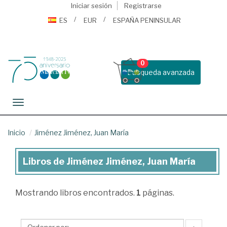
Iniciar sesión
Registrarse
ES
EUR
ESPAÑA PENINSULAR
0
Busqueda avanzada
Toggle navigation
Inicio
Jiménez Jiménez, Juan María
Libros de Jiménez Jiménez, Juan María
Libros
de
Mostrando
libros encontrados.
1
páginas.
Jiménez
Jiménez,