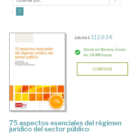
Juan
↑
María
(current)
«
1
112,63 €
118,56 €
Stock en librería. Envío
en 24/48 horas
COMPRAR
75 aspectos esenciales del régimen
jurídico del sector público