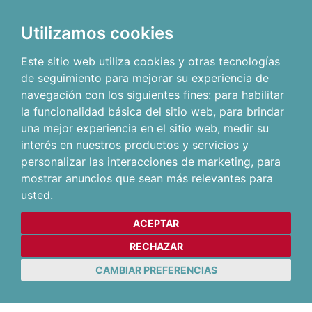
Utilizamos cookies
Este sitio web utiliza cookies y otras tecnologías
de seguimiento para mejorar su experiencia de
navegación con los siguientes fines:
para habilitar
la funcionalidad básica del sitio web
,
para brindar
una mejor experiencia en el sitio web
,
medir su
interés en nuestros productos y servicios y
personalizar las interacciones de marketing
,
para
mostrar anuncios que sean más relevantes para
usted
.
ACEPTAR
RECHAZAR
CAMBIAR PREFERENCIAS