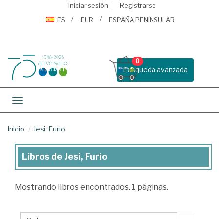
Iniciar sesión
Registrarse
ES
EUR
ESPAÑA PENINSULAR
0
Busqueda avanzada
Toggle navigation
Inicio
Jesi, Furio
Libros de Jesi, Furio
Libros
de
Mostrando
libros encontrados.
1
páginas.
Jesi,
Furio