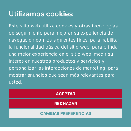
Utilizamos cookies
Este sitio web utiliza cookies y otras tecnologías
de seguimiento para mejorar su experiencia de
navegación con los siguientes fines:
para habilitar
la funcionalidad básica del sitio web
,
para brindar
una mejor experiencia en el sitio web
,
medir su
interés en nuestros productos y servicios y
personalizar las interacciones de marketing
,
para
mostrar anuncios que sean más relevantes para
usted
.
ACEPTAR
RECHAZAR
CAMBIAR PREFERENCIAS