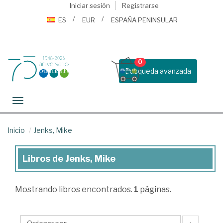
Iniciar sesión
Registrarse
ES
EUR
ESPAÑA PENINSULAR
0
Busqueda avanzada
Toggle navigation
Inicio
Jenks, Mike
Libros de Jenks, Mike
Libros
de
Mostrando
libros encontrados.
1
páginas.
Jenks,
Mike