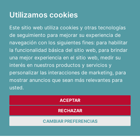
Utilizamos cookies
Este sitio web utiliza cookies y otras tecnologías
de seguimiento para mejorar su experiencia de
navegación con los siguientes fines:
para habilitar
la funcionalidad básica del sitio web
,
para brindar
una mejor experiencia en el sitio web
,
medir su
interés en nuestros productos y servicios y
personalizar las interacciones de marketing
,
para
mostrar anuncios que sean más relevantes para
usted
.
ACEPTAR
RECHAZAR
CAMBIAR PREFERENCIAS