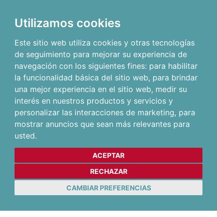
Utilizamos cookies
Este sitio web utiliza cookies y otras tecnologías
de seguimiento para mejorar su experiencia de
navegación con los siguientes fines:
para habilitar
la funcionalidad básica del sitio web
,
para brindar
una mejor experiencia en el sitio web
,
medir su
interés en nuestros productos y servicios y
personalizar las interacciones de marketing
,
para
mostrar anuncios que sean más relevantes para
usted
.
ACEPTAR
RECHAZAR
CAMBIAR PREFERENCIAS