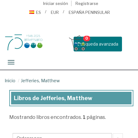
Iniciar sesión
Registrarse
ES
EUR
ESPAÑA PENINSULAR
0
Busqueda avanzada
Toggle navigation
Inicio
Jefferies, Matthew
Libros de Jefferies, Matthew
Libros
de
Mostrando
libros encontrados.
1
páginas.
Jefferies,
Matthew