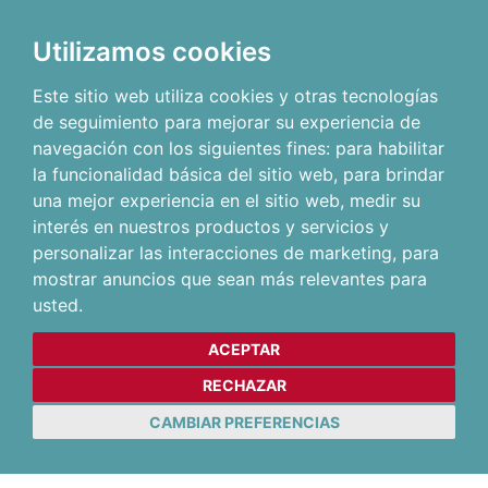
Utilizamos cookies
Este sitio web utiliza cookies y otras tecnologías
de seguimiento para mejorar su experiencia de
navegación con los siguientes fines:
para habilitar
la funcionalidad básica del sitio web
,
para brindar
una mejor experiencia en el sitio web
,
medir su
interés en nuestros productos y servicios y
personalizar las interacciones de marketing
,
para
mostrar anuncios que sean más relevantes para
usted
.
ACEPTAR
RECHAZAR
CAMBIAR PREFERENCIAS