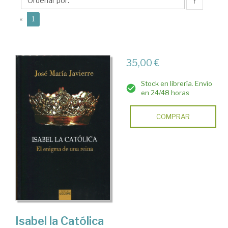
María
↑
(current)
«
1
35,00 €
Stock en librería. Envío
en 24/48 horas
COMPRAR
Isabel la Católica