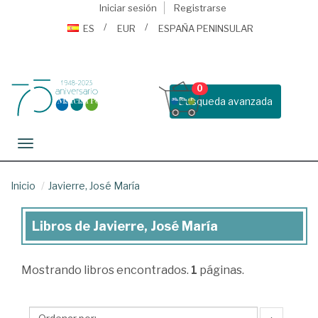
Iniciar sesión
Registrarse
ES
EUR
ESPAÑA PENINSULAR
0
Busqueda avanzada
Toggle navigation
Inicio
Javierre, José María
Libros de Javierre, José María
Libros
de
Mostrando
libros encontrados.
1
páginas.
Javierre,
José