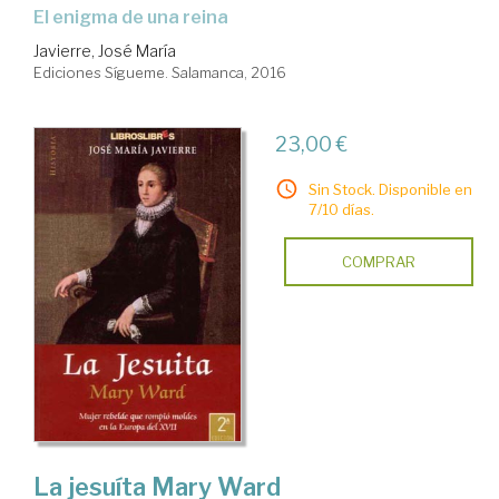
el enigma de una reina
Javierre, José María
Ediciones Sígueme. Salamanca, 2016
23,00 €
Sin Stock. Disponible en
7/10 días.
COMPRAR
La jesuíta Mary Ward