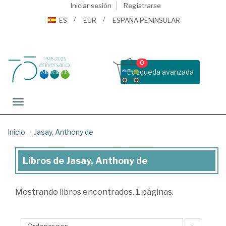
Iniciar sesión
Registrarse
ES
EUR
ESPAÑA PENINSULAR
0
Busqueda avanzada
Toggle navigation
Inicio
Jasay, Anthony de
Libros de Jasay, Anthony de
Libros
de
Mostrando
libros encontrados.
1
páginas.
Jasay,
Anthony