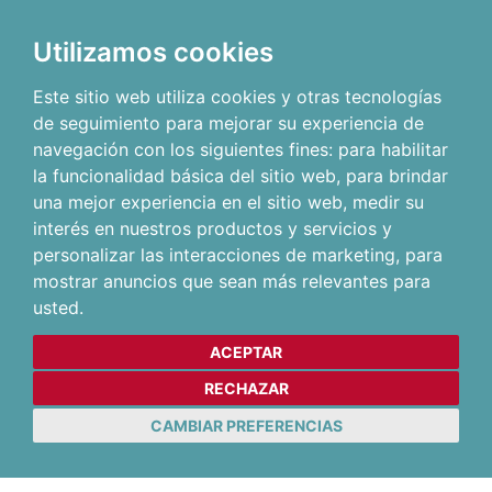
Utilizamos cookies
Este sitio web utiliza cookies y otras tecnologías
de seguimiento para mejorar su experiencia de
navegación con los siguientes fines:
para habilitar
la funcionalidad básica del sitio web
,
para brindar
una mejor experiencia en el sitio web
,
medir su
interés en nuestros productos y servicios y
personalizar las interacciones de marketing
,
para
mostrar anuncios que sean más relevantes para
usted
.
ACEPTAR
RECHAZAR
CAMBIAR PREFERENCIAS