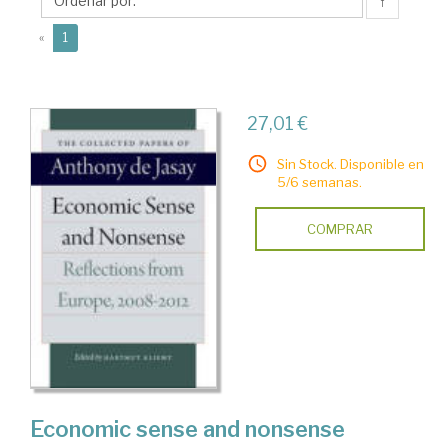
de
↑
(current)
«
1
27,01 €
Sin Stock. Disponible en
5/6 semanas.
COMPRAR
Economic sense and nonsense