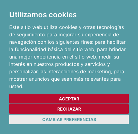
Utilizamos cookies
Este sitio web utiliza cookies y otras tecnologías
de seguimiento para mejorar su experiencia de
navegación con los siguientes fines:
para habilitar
la funcionalidad básica del sitio web
,
para brindar
una mejor experiencia en el sitio web
,
medir su
interés en nuestros productos y servicios y
personalizar las interacciones de marketing
,
para
mostrar anuncios que sean más relevantes para
usted
.
ACEPTAR
RECHAZAR
CAMBIAR PREFERENCIAS