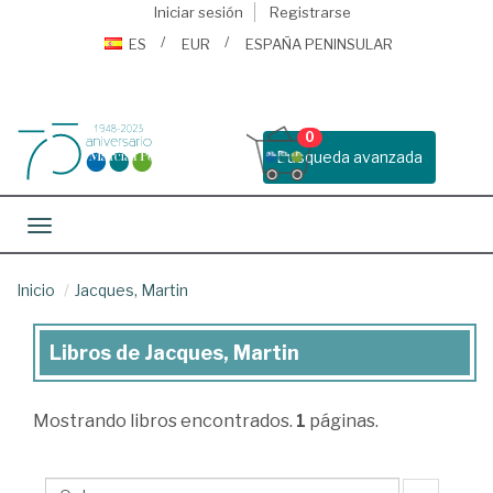
Iniciar sesión
Registrarse
ES
EUR
ESPAÑA PENINSULAR
0
Busqueda avanzada
Toggle navigation
Inicio
Jacques, Martin
Libros de Jacques, Martin
Libros
de
Mostrando
libros encontrados.
1
páginas.
Jacques,
Martin