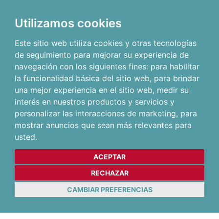
Utilizamos cookies
Este sitio web utiliza cookies y otras tecnologías
de seguimiento para mejorar su experiencia de
navegación con los siguientes fines:
para habilitar
la funcionalidad básica del sitio web
,
para brindar
una mejor experiencia en el sitio web
,
medir su
interés en nuestros productos y servicios y
personalizar las interacciones de marketing
,
para
mostrar anuncios que sean más relevantes para
usted
.
ACEPTAR
RECHAZAR
CAMBIAR PREFERENCIAS