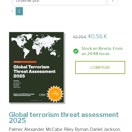
↑
(current)
«
1
40,56 €
42,70 €
Stock en librería. Envío
en 24/48 horas
COMPRAR
Global terrorism threat assessment
2025
Palmer, Alexander
;
McCabe, Riley
;
Byman, Daniel
;
Jackson,