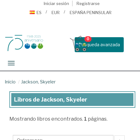
Iniciar sesión
Registrarse
ES
EUR
ESPAÑA PENINSULAR
0
Busqueda avanzada
Toggle navigation
Inicio
Jackson, Skyeler
Libros de Jackson, Skyeler
Libros
de
Mostrando
libros encontrados.
1
páginas.
Jackson,
Skyeler