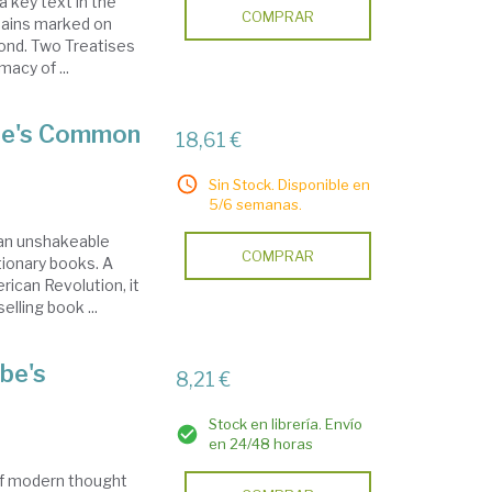
 key text in the
COMPRAR
emains marked on
ond. Two Treatises
acy of ...
ine's Common
18,61 €
Sin Stock. Disponible en
5/6 semanas.
an unshakeable
COMPRAR
tionary books. A
rican Revolution, it
elling book ...
be's
8,21 €
Stock en librería. Envío
en 24/48 horas
of modern thought