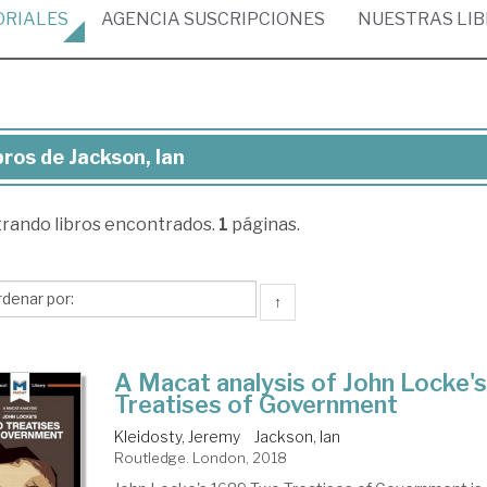
ORIALES
AGENCIA
SUSCRIPCIONES
NUESTRAS
LI
bros de Jackson, Ian
ros
trando
libros encontrados.
1
páginas.
kson,
↑
A Macat analysis of John Locke'
Treatises of Government
Kleidosty, Jeremy
Jackson, Ian
Routledge. London, 2018