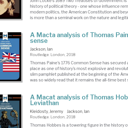
John Locke's 1689 Two Treatises of Government is a
history of political theory - one whose influence r
modern politics, the American Constitution and bey
is more than a seminal work on the nature and legitim
A Macta analysis of Thomas Pa
sense
Jackson, Ian
Routledge. London, 2018
Thomas Paine's 1776 Common Sense has secured 
place as one of history's most explosive and revolu
slim pamphlet published at the beginning of the Ame
was so widely read that it remains the all-time best s
A Macat analysis of Thomas Hob
Leviathan
Kleidosty, Jeremy
Jackson, Ian
Routledge. London, 2018
Thomas Hobbes is a towering figure in the history 