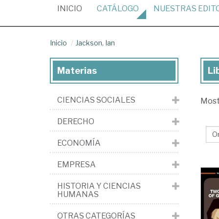
(CURRENT)
INICIO
CATÁLOGO
NUESTRAS
EDIT
Inicio
Jackson, Ian
Materias
Li
Lib
de
CIENCIAS SOCIALES
Mos
Jac
Ian
DERECHO
ECONOMÍA
EMPRESA
HISTORIA Y CIENCIAS
HUMANAS
OTRAS CATEGORÍAS