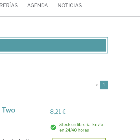
BRERÍAS
AGENDA
NOTICIAS
(current)
«
1
s Two
8,21 €
Stock en librería. Envío
en 24/48 horas