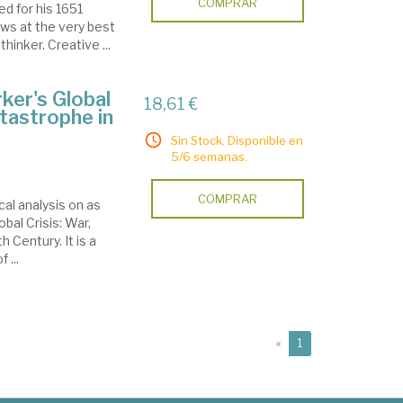
COMPRAR
d for his 1651
ws at the very best
thinker. Creative ...
ker's Global
18,61 €
atastrophe in
Sin Stock. Disponible en
5/6 semanas.
COMPRAR
cal analysis on as
bal Crisis: War,
Century. It is a
 ...
(current)
«
1