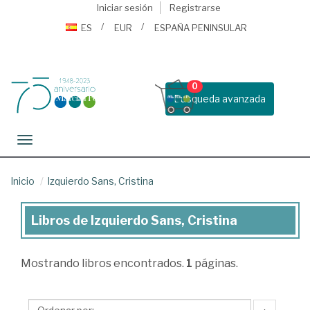
Iniciar sesión
Registrarse
ES
EUR
ESPAÑA PENINSULAR
0
Busqueda avanzada
Toggle navigation
Inicio
Izquierdo Sans, Cristina
Libros de Izquierdo Sans, Cristina
Libros
de
Mostrando
libros encontrados.
1
páginas.
Izquierdo
Sans,