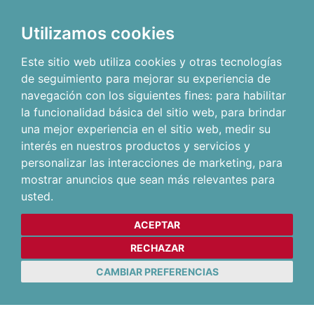
Utilizamos cookies
Este sitio web utiliza cookies y otras tecnologías
de seguimiento para mejorar su experiencia de
navegación con los siguientes fines:
para habilitar
la funcionalidad básica del sitio web
,
para brindar
una mejor experiencia en el sitio web
,
medir su
interés en nuestros productos y servicios y
personalizar las interacciones de marketing
,
para
mostrar anuncios que sean más relevantes para
usted
.
ACEPTAR
RECHAZAR
CAMBIAR PREFERENCIAS