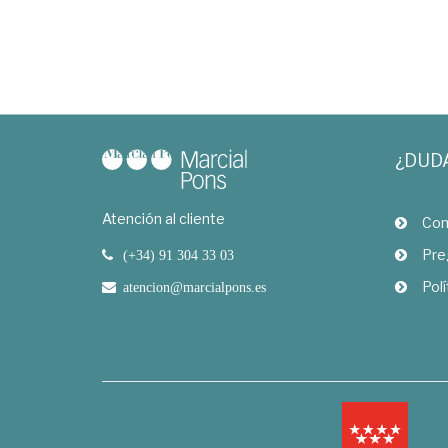
¿DUD
Atención al cliente
Com
Pre
(+34) 91 304 33 03
Polí
atencion@marcialpons.es