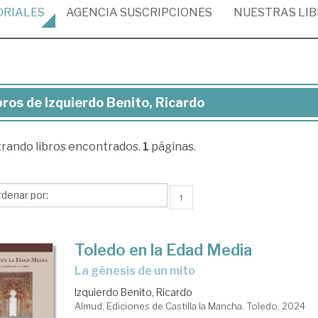
ORIALES
AGENCIA
SUSCRIPCIONES
NUESTRAS
LI
bros de Izquierdo Benito, Ricardo
ros
trando
libros encontrados.
1
páginas.
uierdo
ito,
cardo
↑
Toledo en la Edad Media
La génesis de un mito
Izquierdo Benito, Ricardo
Almud, Ediciones de Castilla la Mancha. Toledo, 2024