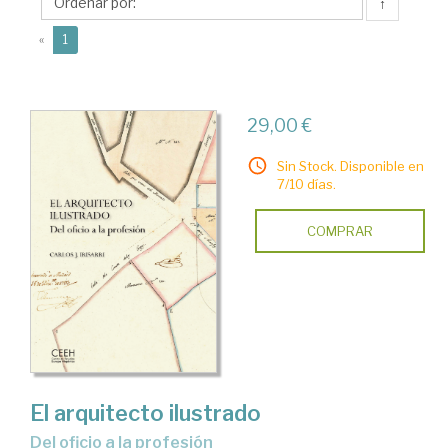
Carlos
↑
J.
(current)
«
1
29,00 €
Sin Stock. Disponible en
7/10 días.
COMPRAR
El arquitecto ilustrado
del oficio a la profesión