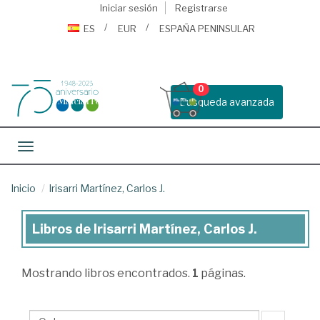
Iniciar sesión
Registrarse
ES
EUR
ESPAÑA PENINSULAR
0
Busqueda avanzada
Toggle navigation
Inicio
Irisarri Martínez, Carlos J.
Libros de Irisarri Martínez, Carlos J.
Libros
de
Mostrando
libros encontrados.
1
páginas.
Irisarri
Martínez,