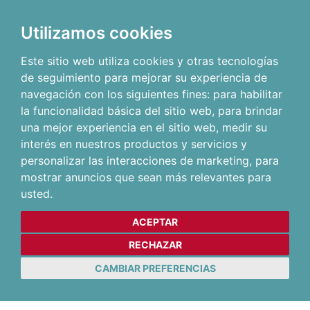
Utilizamos cookies
Este sitio web utiliza cookies y otras tecnologías
de seguimiento para mejorar su experiencia de
navegación con los siguientes fines:
para habilitar
la funcionalidad básica del sitio web
,
para brindar
una mejor experiencia en el sitio web
,
medir su
interés en nuestros productos y servicios y
personalizar las interacciones de marketing
,
para
mostrar anuncios que sean más relevantes para
usted
.
ACEPTAR
RECHAZAR
CAMBIAR PREFERENCIAS