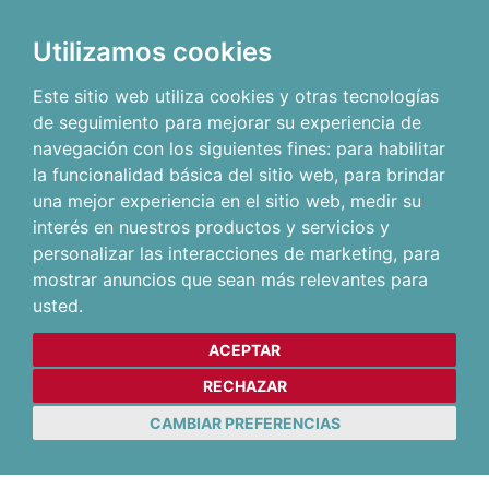
Utilizamos cookies
Este sitio web utiliza cookies y otras tecnologías
de seguimiento para mejorar su experiencia de
navegación con los siguientes fines:
para habilitar
la funcionalidad básica del sitio web
,
para brindar
una mejor experiencia en el sitio web
,
medir su
interés en nuestros productos y servicios y
personalizar las interacciones de marketing
,
para
mostrar anuncios que sean más relevantes para
usted
.
ACEPTAR
RECHAZAR
CAMBIAR PREFERENCIAS