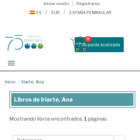
Iniciar sesión
Registrarse
ES
EUR
ESPAÑA PENINSULAR
0
Busqueda avanzada
Toggle navigation
Inicio
Iriarte, Ana
Libros de Iriarte, Ana
Libros
de
Mostrando
libros encontrados.
1
páginas.
Iriarte,
Ana