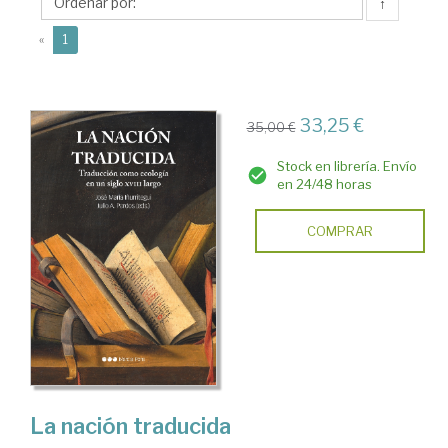
María
↑
(current)
«
1
33,25 €
35,00 €
Stock en librería. Envío
en 24/48 horas
COMPRAR
La nación traducida