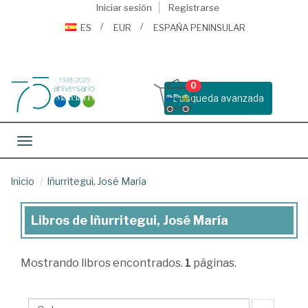
Iniciar sesión
Registrarse
ES
EUR
ESPAÑA PENINSULAR
0
Busqueda avanzada
Toggle navigation
Inicio
Iñurritegui, José María
Libros de Iñurritegui, José María
Libros
de
Mostrando
libros encontrados.
1
páginas.
Iñurritegui,
José