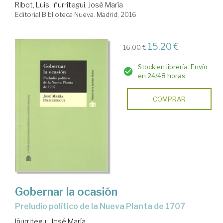
Ribot, Luis
;
Iñurritegui, José María
Editorial Biblioteca Nueva. Madrid, 2016
15,20 €
16,00 €
Stock en librería. Envío
en 24/48 horas
COMPRAR
Gobernar la ocasión
preludio político de la Nueva Planta de 1707
Iñurritegui, José María