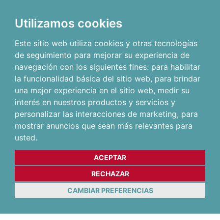
Utilizamos cookies
Este sitio web utiliza cookies y otras tecnologías
de seguimiento para mejorar su experiencia de
navegación con los siguientes fines:
para habilitar
la funcionalidad básica del sitio web
,
para brindar
una mejor experiencia en el sitio web
,
medir su
interés en nuestros productos y servicios y
personalizar las interacciones de marketing
,
para
mostrar anuncios que sean más relevantes para
usted
.
ACEPTAR
RECHAZAR
CAMBIAR PREFERENCIAS