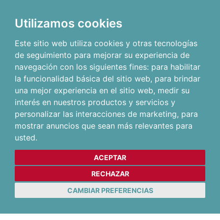
Utilizamos cookies
Este sitio web utiliza cookies y otras tecnologías
de seguimiento para mejorar su experiencia de
navegación con los siguientes fines:
para habilitar
la funcionalidad básica del sitio web
,
para brindar
una mejor experiencia en el sitio web
,
medir su
interés en nuestros productos y servicios y
personalizar las interacciones de marketing
,
para
mostrar anuncios que sean más relevantes para
usted
.
ACEPTAR
RECHAZAR
CAMBIAR PREFERENCIAS