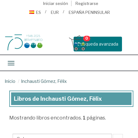
Iniciar sesión
Registrarse
ES
EUR
ESPAÑA PENINSULAR
0
Busqueda avanzada
Toggle navigation
Inicio
Inchausti Gómez, Félix
Libros de Inchausti Gómez, Félix
Libros
de
Mostrando
libros encontrados.
1
páginas.
Inchausti
Gómez,