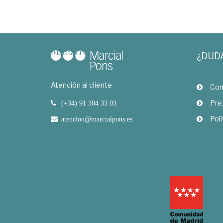
¿DUD
Atención al cliente
Com
Pre
(+34) 91 304 33 03
Polí
atencion@marcialpons.es