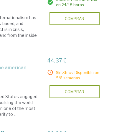
en 24/48 horas
internationalism has
COMPRAR
es-based, and
is in crisis,
 and from the inside
44,37 €
Sin Stock. Disponible en
5/6 semanas.
COMPRAR
ited States engaged
building the world
een one of the most
ity to ...