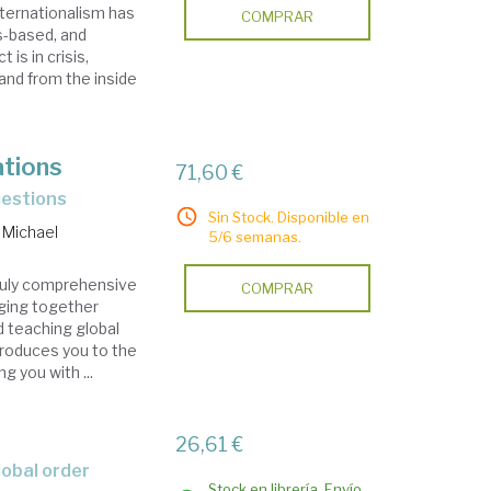
internationalism has
COMPRAR
es-based, and
is in crisis,
 and from the inside
ations
71,60 €
uestions
Sin Stock. Disponible en
 Michael
5/6 semanas.
truly comprehensive
COMPRAR
nging together
 teaching global
troduces you to the
g you with ...
26,61 €
lobal order
Stock en librería. Envío