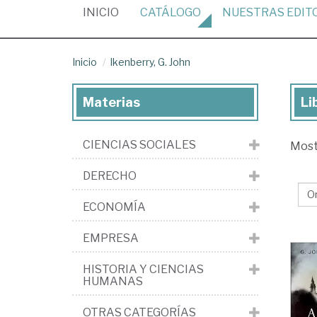
(CURRENT)
INICIO
CATÁLOGO
NUESTRAS
EDIT
Inicio
Ikenberry, G. John
Materias
Li
Lib
de
CIENCIAS SOCIALES
Mos
Ike
G.
DERECHO
Jo
ECONOMÍA
EMPRESA
HISTORIA Y CIENCIAS
HUMANAS
OTRAS CATEGORÍAS