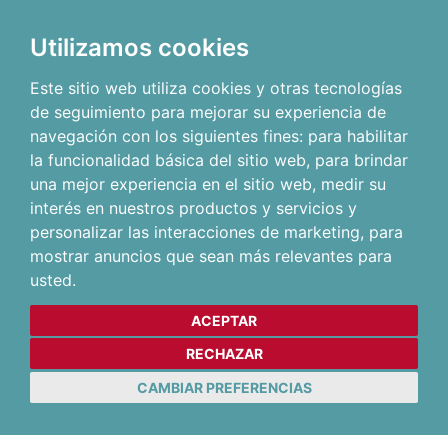
Utilizamos cookies
Este sitio web utiliza cookies y otras tecnologías
de seguimiento para mejorar su experiencia de
navegación con los siguientes fines:
para habilitar
la funcionalidad básica del sitio web
,
para brindar
una mejor experiencia en el sitio web
,
medir su
interés en nuestros productos y servicios y
personalizar las interacciones de marketing
,
para
mostrar anuncios que sean más relevantes para
usted
.
ACEPTAR
RECHAZAR
CAMBIAR PREFERENCIAS