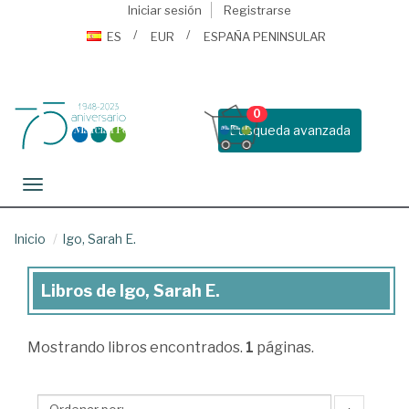
Iniciar sesión
Registrarse
ES
EUR
ESPAÑA PENINSULAR
0
Busqueda avanzada
Toggle navigation
Inicio
Igo, Sarah E.
Libros de Igo, Sarah E.
Libros
de
Mostrando
libros encontrados.
1
páginas.
Igo,
Sarah