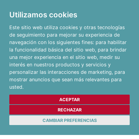
Utilizamos cookies
Este sitio web utiliza cookies y otras tecnologías
de seguimiento para mejorar su experiencia de
navegación con los siguientes fines:
para habilitar
la funcionalidad básica del sitio web
,
para brindar
una mejor experiencia en el sitio web
,
medir su
interés en nuestros productos y servicios y
personalizar las interacciones de marketing
,
para
mostrar anuncios que sean más relevantes para
usted
.
ACEPTAR
RECHAZAR
CAMBIAR PREFERENCIAS