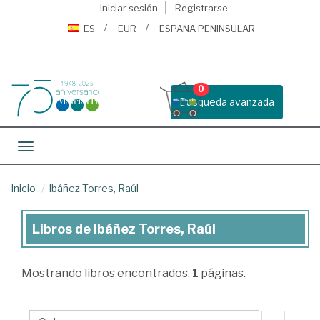
Iniciar sesión
Registrarse
ES
EUR
ESPAÑA PENINSULAR
0
Busqueda avanzada
Toggle navigation
Inicio
Ibáñez Torres, Raúl
Libros de Ibáñez Torres, Raúl
Libros
de
Mostrando
libros encontrados.
1
páginas.
Ibáñez
Torres,