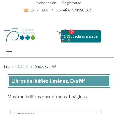
Iniciar sesión
Registrarse
ES
EUR
ESPAÑA PENINSULAR
0
Busqueda avanzada
Toggle navigation
Inicio
Ibáñez Jiménez, Eva Mª
Libros de Ibáñez Jiménez, Eva Mª
Libros
de
Mostrando
libros encontrados.
1
páginas.
Ibáñez
Jiménez,