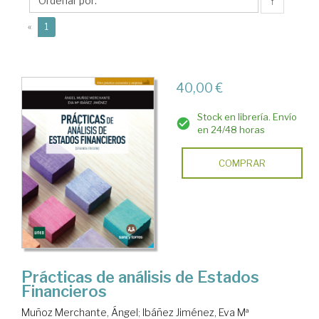
Eva
↑
Mª
(current)
«
1
40,00 €
Stock en librería. Envío
en 24/48 horas
COMPRAR
Prácticas de análisis de Estados
Financieros
Muñoz Merchante, Ángel
;
Ibáñez Jiménez, Eva Mª