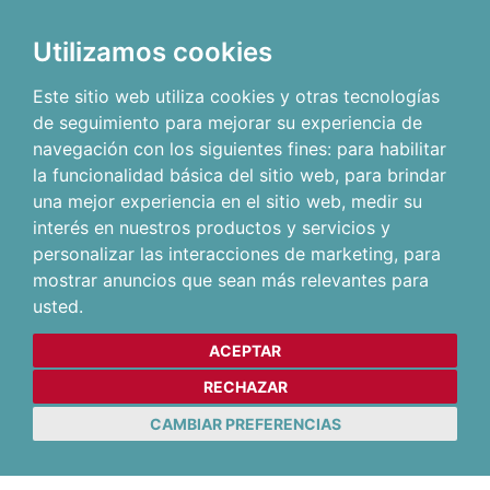
Utilizamos cookies
Este sitio web utiliza cookies y otras tecnologías
de seguimiento para mejorar su experiencia de
navegación con los siguientes fines:
para habilitar
la funcionalidad básica del sitio web
,
para brindar
una mejor experiencia en el sitio web
,
medir su
interés en nuestros productos y servicios y
personalizar las interacciones de marketing
,
para
mostrar anuncios que sean más relevantes para
usted
.
ACEPTAR
RECHAZAR
CAMBIAR PREFERENCIAS