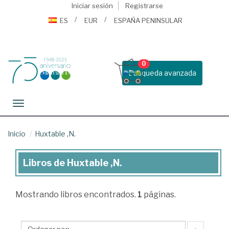
Iniciar sesión
Registrarse
ES
EUR
ESPAÑA PENINSULAR
0
Busqueda avanzada
Toggle navigation
Inicio
Huxtable ,N.
Libros de Huxtable ,N.
Libros
de
Mostrando
libros encontrados.
1
páginas.
Huxtable
,N.