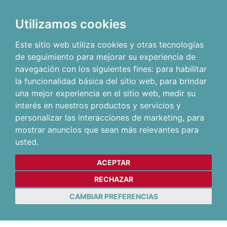
Utilizamos cookies
Este sitio web utiliza cookies y otras tecnologías
de seguimiento para mejorar su experiencia de
navegación con los siguientes fines:
para habilitar
la funcionalidad básica del sitio web
,
para brindar
una mejor experiencia en el sitio web
,
medir su
interés en nuestros productos y servicios y
personalizar las interacciones de marketing
,
para
mostrar anuncios que sean más relevantes para
usted
.
ACEPTAR
RECHAZAR
CAMBIAR PREFERENCIAS