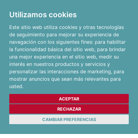
Utilizamos cookies
Este sitio web utiliza cookies y otras tecnologías
de seguimiento para mejorar su experiencia de
navegación con los siguientes fines:
para habilitar
la funcionalidad básica del sitio web
,
para brindar
una mejor experiencia en el sitio web
,
medir su
interés en nuestros productos y servicios y
personalizar las interacciones de marketing
,
para
mostrar anuncios que sean más relevantes para
usted
.
ACEPTAR
RECHAZAR
CAMBIAR PREFERENCIAS