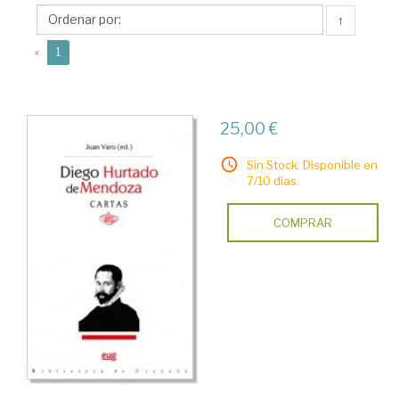
Mendoza,
↑
Diego
(current)
(1503-
«
1
1575)
25,00 €
Sin Stock. Disponible en
7/10 días.
COMPRAR