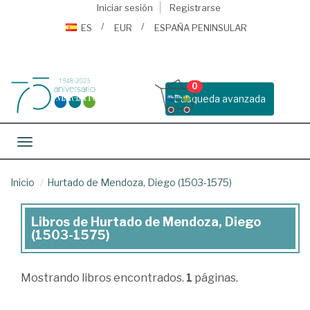
Iniciar sesión
Registrarse
ES
EUR
ESPAÑA PENINSULAR
0
Busqueda avanzada
Toggle navigation
Inicio
Hurtado de Mendoza, Diego (1503-1575)
Libros de Hurtado de Mendoza, Diego
Libros
(1503-1575)
de
Hurtado
Mostrando
libros encontrados.
1
páginas.
de