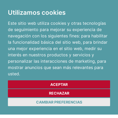
Utilizamos cookies
Este sitio web utiliza cookies y otras tecnologías
de seguimiento para mejorar su experiencia de
navegación con los siguientes fines:
para habilitar
la funcionalidad básica del sitio web
,
para brindar
una mejor experiencia en el sitio web
,
medir su
interés en nuestros productos y servicios y
personalizar las interacciones de marketing
,
para
mostrar anuncios que sean más relevantes para
usted
.
ACEPTAR
RECHAZAR
CAMBIAR PREFERENCIAS