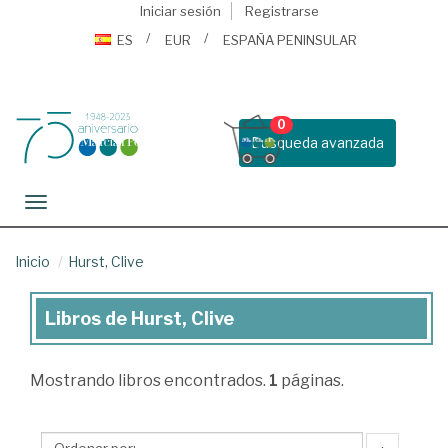
Iniciar sesión
Registrarse
ES
EUR
ESPAÑA PENINSULAR
0
Busqueda avanzada
Toggle navigation
Inicio
Hurst, Clive
Libros de Hurst, Clive
Libros
de
Mostrando
libros encontrados.
1
páginas.
Hurst,
Clive