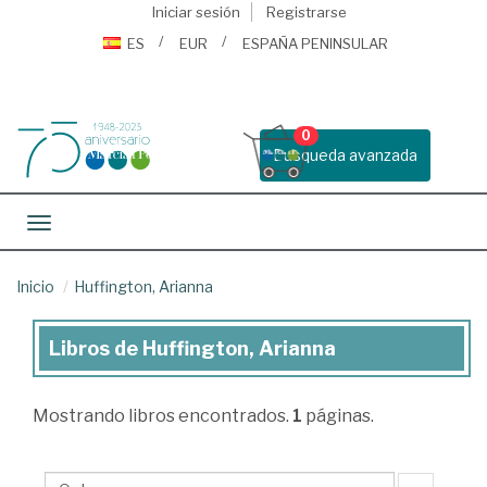
Iniciar sesión
Registrarse
ES
EUR
ESPAÑA PENINSULAR
0
Busqueda avanzada
Toggle navigation
Inicio
Huffington, Arianna
Libros de Huffington, Arianna
Libros
de
Mostrando
libros encontrados.
1
páginas.
Huffington,
Arianna