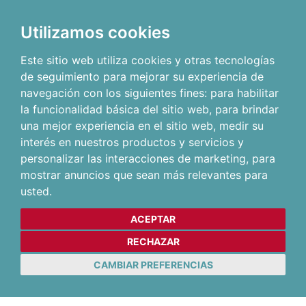
Utilizamos cookies
Este sitio web utiliza cookies y otras tecnologías
de seguimiento para mejorar su experiencia de
navegación con los siguientes fines:
para habilitar
la funcionalidad básica del sitio web
,
para brindar
una mejor experiencia en el sitio web
,
medir su
interés en nuestros productos y servicios y
personalizar las interacciones de marketing
,
para
mostrar anuncios que sean más relevantes para
usted
.
ACEPTAR
RECHAZAR
CAMBIAR PREFERENCIAS