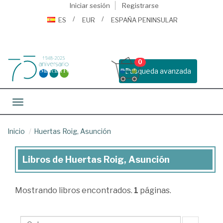
Iniciar sesión
Registrarse
ES
EUR
ESPAÑA PENINSULAR
0
Busqueda avanzada
Toggle navigation
Inicio
Huertas Roig, Asunción
Libros de Huertas Roig, Asunción
Libros
de
Mostrando
libros encontrados.
1
páginas.
Huertas
Roig,