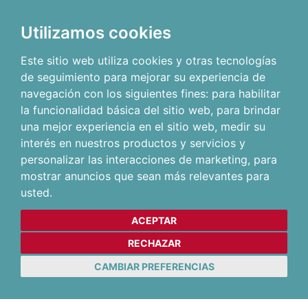
Utilizamos cookies
Este sitio web utiliza cookies y otras tecnologías
de seguimiento para mejorar su experiencia de
navegación con los siguientes fines:
para habilitar
la funcionalidad básica del sitio web
,
para brindar
una mejor experiencia en el sitio web
,
medir su
interés en nuestros productos y servicios y
personalizar las interacciones de marketing
,
para
mostrar anuncios que sean más relevantes para
usted
.
ACEPTAR
RECHAZAR
CAMBIAR PREFERENCIAS