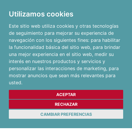
Utilizamos cookies
Este sitio web utiliza cookies y otras tecnologías
de seguimiento para mejorar su experiencia de
navegación con los siguientes fines:
para habilitar
la funcionalidad básica del sitio web
,
para brindar
una mejor experiencia en el sitio web
,
medir su
interés en nuestros productos y servicios y
personalizar las interacciones de marketing
,
para
mostrar anuncios que sean más relevantes para
usted
.
ACEPTAR
RECHAZAR
CAMBIAR PREFERENCIAS