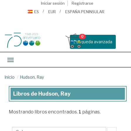
Iniciar sesión
Registrarse
ES
EUR
ESPAÑA PENINSULAR
0
Busqueda avanzada
Toggle navigation
Inicio
Hudson, Ray
Libros de Hudson, Ray
Libros
de
Mostrando
libros encontrados.
1
páginas.
Hudson,
Ray