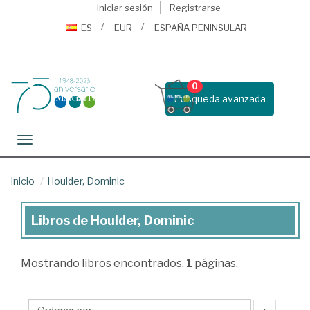
Iniciar sesión
Registrarse
ES
EUR
ESPAÑA PENINSULAR
0
Busqueda avanzada
Toggle navigation
Inicio
Houlder, Dominic
Libros de Houlder, Dominic
Libros
de
Mostrando
libros encontrados.
1
páginas.
Houlder,
Dominic