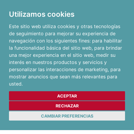
Utilizamos cookies
Este sitio web utiliza cookies y otras tecnologías
de seguimiento para mejorar su experiencia de
navegación con los siguientes fines:
para habilitar
la funcionalidad básica del sitio web
,
para brindar
una mejor experiencia en el sitio web
,
medir su
interés en nuestros productos y servicios y
personalizar las interacciones de marketing
,
para
mostrar anuncios que sean más relevantes para
usted
.
ACEPTAR
RECHAZAR
CAMBIAR PREFERENCIAS