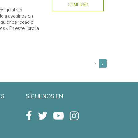
COMPRAR
psiquiatras
do a asesinos en
 quienes recae el
s». En este libro la
(current)
«
1
ES
SÍGUENOS EN