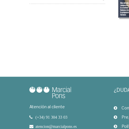
¿DUD
Atención al cliente
Com
Pre
(+34) 91 304 33 03
Polí
atencion@marcialpons.es