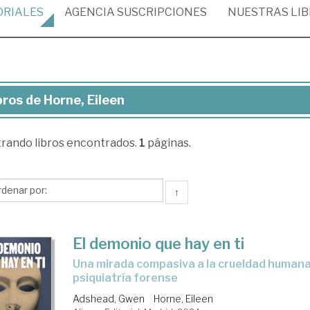
ORIALES
AGENCIA
SUSCRIPCIONES
NUESTRAS
LI
bros de Horne, Eileen
ros
trando
libros encontrados.
1
páginas.
rne,
een
↑
El demonio que hay en ti
una mirada compasiva a la crueldad humana desde la
psiquiatría forense
Adshead, Gwen
Horne, Eileen