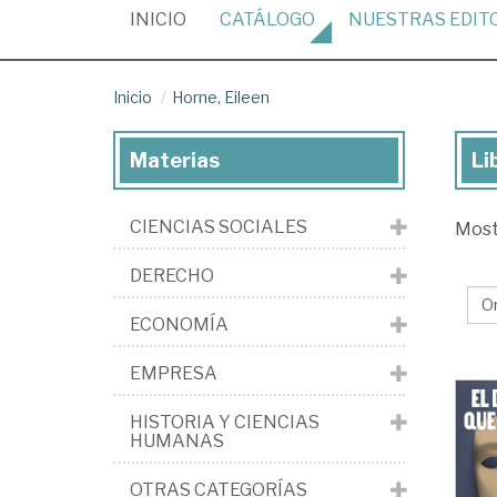
(CURRENT)
INICIO
CATÁLOGO
NUESTRAS
EDIT
Inicio
Horne, Eileen
Materias
Li
Lib
de
CIENCIAS SOCIALES
Mos
Ho
Eil
DERECHO
ECONOMÍA
EMPRESA
HISTORIA Y CIENCIAS
HUMANAS
OTRAS CATEGORÍAS