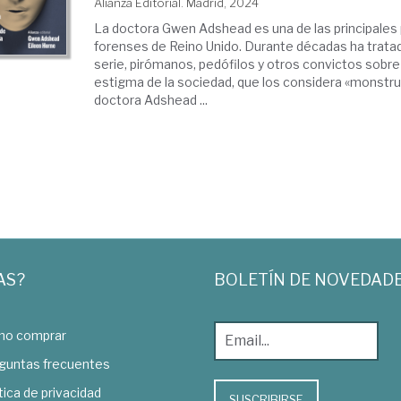
Alianza Editorial. Madrid, 2024
La doctora Gwen Adshead es una de las principales 
forenses de Reino Unido. Durante décadas ha trata
serie, pirómanos, pedófilos y otros convictos sobre
estigma de la sociedad, que los considera «monstruo
doctora Adshead ...
AS?
BOLETÍN DE NOVEDAD
o comprar
guntas frecuentes
tica de privacidad
SUSCRIBIRSE