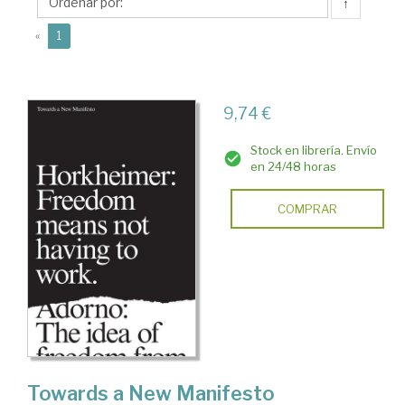
(1895-
↑
1973)
(current)
«
1
9,74 €
Stock en librería. Envío
en 24/48 horas
COMPRAR
Towards a New Manifesto