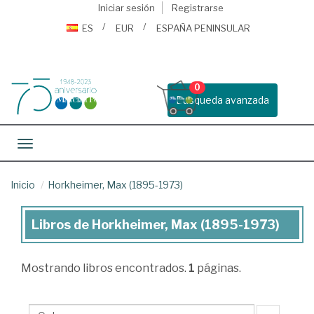
Iniciar sesión
Registrarse
ES
EUR
ESPAÑA PENINSULAR
0
Busqueda avanzada
Toggle navigation
Inicio
Horkheimer, Max (1895-1973)
Libros de Horkheimer, Max (1895-1973)
Libros
de
Mostrando
libros encontrados.
1
páginas.
Horkheimer,
Max