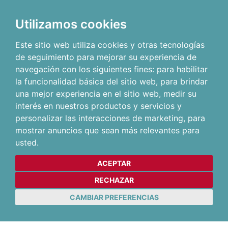
Utilizamos cookies
Este sitio web utiliza cookies y otras tecnologías
de seguimiento para mejorar su experiencia de
navegación con los siguientes fines:
para habilitar
la funcionalidad básica del sitio web
,
para brindar
una mejor experiencia en el sitio web
,
medir su
interés en nuestros productos y servicios y
personalizar las interacciones de marketing
,
para
mostrar anuncios que sean más relevantes para
usted
.
ACEPTAR
RECHAZAR
CAMBIAR PREFERENCIAS