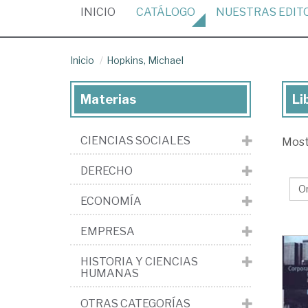
(CURRENT)
INICIO
CATÁLOGO
NUESTRAS
EDIT
Inicio
Hopkins, Michael
Materias
Li
Lib
de
CIENCIAS SOCIALES
Mos
Hop
Mi
DERECHO
ECONOMÍA
EMPRESA
HISTORIA Y CIENCIAS
HUMANAS
OTRAS CATEGORÍAS