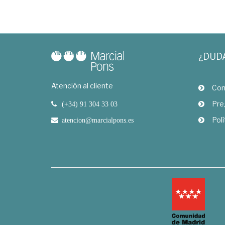
¿DUD
Atención al cliente
Com
Pre
(+34) 91 304 33 03
Polí
atencion@marcialpons.es