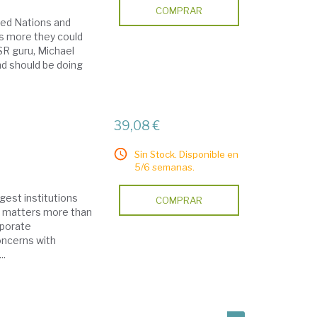
COMPRAR
ited Nations and
is more they could
SR guru, Michael
nd should be doing
39,08 €
Sin Stock. Disponible en
5/6 semanas.
gest institutions
COMPRAR
w matters more than
rporate
concerns with
..