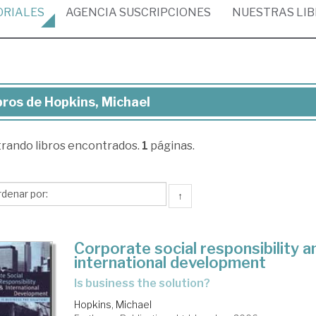
ORIALES
AGENCIA
SUSCRIPCIONES
NUESTRAS
LI
bros de Hopkins, Michael
ros
trando
libros encontrados.
1
páginas.
kins,
chael
↑
Corporate social responsibility a
international development
is business the solution?
Hopkins, Michael